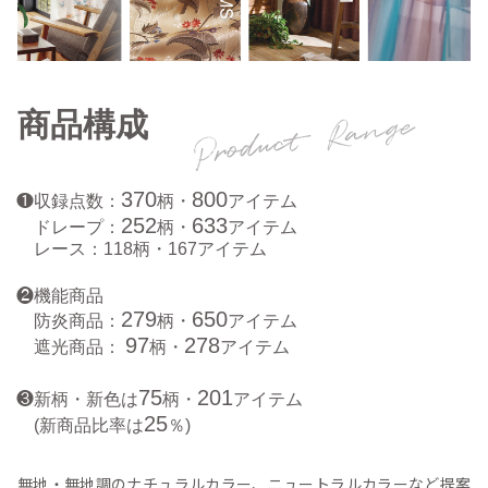
商品構成
370
800
❶収録点数：
柄・
アイテム
252
633
ドレープ：
柄・
アイテム
レース：118柄・167アイテム
❷機能商品
279
650
防炎商品：
柄・
アイテム
97
278
遮光商品：
柄・
アイテム
75
201
❸新柄・新色は
柄・
アイテム
25
(新商品比率は
％)
無地・無地調のナチュラルカラー、ニュートラルカラーなど提案