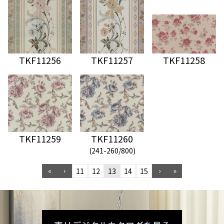
TKF11256
TKF11257
TKF11258
TKF11259
TKF11260
(241-260/800)
«
‹
›
»
11
12
13
14
15