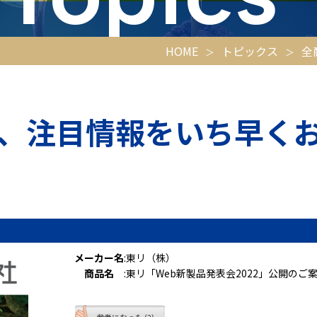
HOME
トピックス
全
、注目情報をいち早く
メーカー名
:
東リ（株）
商品名
:
東リ「Web新製品発表会2022」公開のご
参考になった (2)