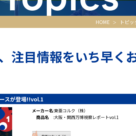
HOME
トピッ
、注目情報をいち早く
が登場!!vol.1
メーカー名
:
東亜コルク（株）
商品名
:
大阪・関西万博視察レポートvol.1
参考になった (2)