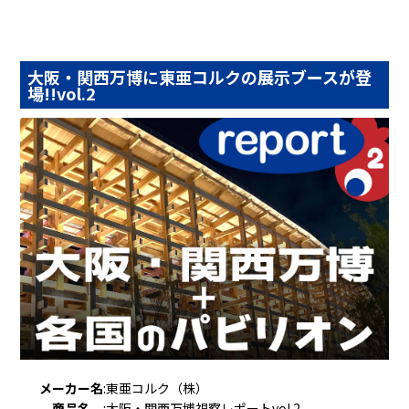
大阪・関西万博に東亜コルクの展示ブースが登
場!!vol.2
メーカー名
:
東亜コルク（株）
商品名
:
大阪・関西万博視察レポートvol.2