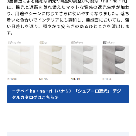
3層構造による繊細な調光や眺望の調整が可能な「ha・na・ri」
に、採光と遮蔽を兼ね備えたマットな質感の遮光生地が加わ
り、用途やシーンに応じてさらに使いやすくなりました。落ち
着いた色合いでインテリアにも調和し、機能面においても、強
い日差しを遮り、穏やかで安らぎのあるひとときを演出しま
す。
ニチベイ ha・na・ri（ハナリ）「シュプーロ遮光」 デジ
タルカタログはこちら≫