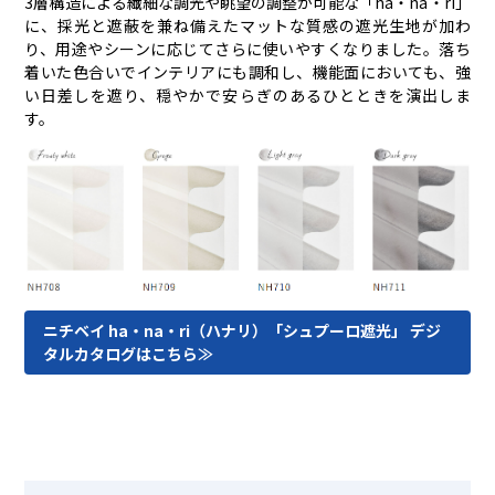
3層構造による繊細な調光や眺望の調整が可能な「ha・na・ri」
に、採光と遮蔽を兼ね備えたマットな質感の遮光生地が加わ
り、用途やシーンに応じてさらに使いやすくなりました。落ち
着いた色合いでインテリアにも調和し、機能面においても、強
い日差しを遮り、穏やかで安らぎのあるひとときを演出しま
す。
ニチベイ ha・na・ri（ハナリ）「シュプーロ遮光」 デジ
タルカタログはこちら≫