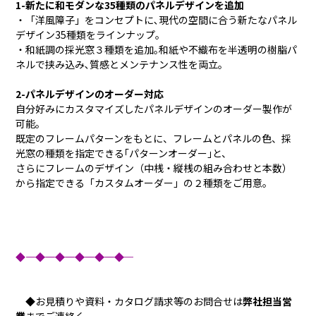
1-新たに和モダンな35種類のパネルデザインを追加
・「洋風障子」をコンセプトに､現代の空間に合う新たなパネル
デザイン35種類をラインナップ。
・和紙調の採光窓３種類を追加｡和紙や不織布を半透明の樹脂パ
ネルで挟み込み､質感とメンテナンス性を両立｡
2-パネルデザインのオーダー対応
自分好みにカスタマイズしたパネルデザインのオーダー製作が
可能。
既定のフレームパターンをもとに、フレームとパネルの色、採
光窓の種類を指定できる｢パターンオーダー｣と、
さらにフレームのデザイン（中桟・縦桟の組み合わせと本数）
から指定できる「カスタムオーダー」の２種類をご用意。
◆―――――――◆―――――――◆―――――――◆―――――――◆―――――――◆
◆お見積りや資料・カタログ請求等のお問合せは
弊社担当営
業
までご連絡く