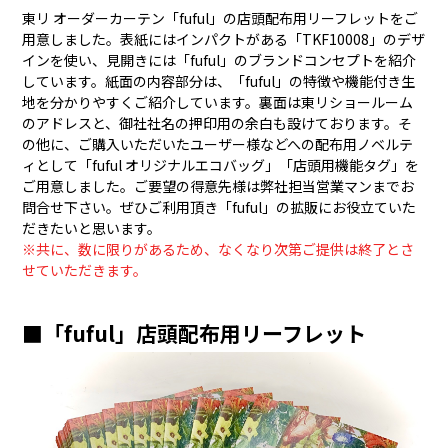
東リ オーダーカーテン「fuful」の店頭配布用リーフレットをご
用意しました。表紙にはインパクトがある「TKF10008」のデザ
インを使い、見開きには「fuful」のブランドコンセプトを紹介
しています。紙面の内容部分は、「fuful」の特徴や機能付き生
地を分かりやすくご紹介しています。裏面は東リショールーム
のアドレスと、御社社名の押印用の余白も設けております。そ
の他に、ご購入いただいたユーザー様などへの配布用ノベルテ
ィとして「fuful オリジナルエコバッグ」「店頭用機能タグ」を
ご用意しました。ご要望の得意先様は弊社担当営業マンまでお
問合せ下さい。ぜひご利用頂き「fuful」の拡販にお役立ていた
だきたいと思います。
※共に、数に限りがあるため、なくなり次第ご提供は終了とさ
せていただきます。
■「fuful」店頭配布用リーフレット