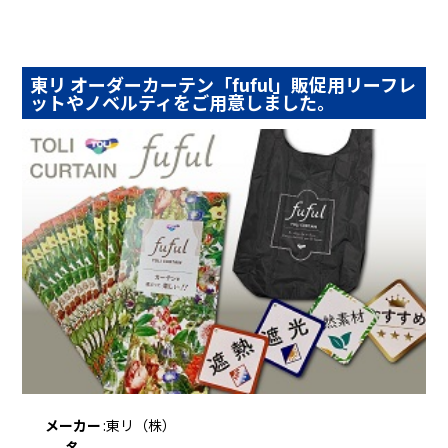
東リ オーダーカーテン「fuful」販促用リーフレ
ットやノベルティをご用意しました。
メーカー
:
東リ（株）
名