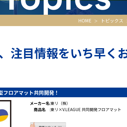
HOME
トピックス
、注目情報をいち早く
新型フロアマット共同開発！
メーカー名
:
東リ（株）
商品名
:
東リ×V.LEAGUE 共同開発フロアマット
参考になった (1)