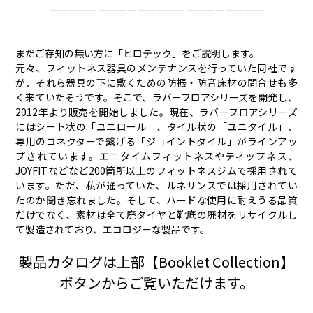
ーーーーーーーーーーーーーーーーーーーーーー
まだご存知の無い方に「ヒロテック」をご説明します。
元々、フィットネス器具のメンテナンスを行っていた同社です
が、それら器具の下に敷くための防振・防音床材の問合せも多
く来ていたそうです。そこで、ラバーフロアシリーズを開発し、
2012年より販売を開始しました。現在、ラバーフロアシリーズ
にはシート状の「ユニロール」、タイル状の「ユニタイル」、
専用のコネクターで繋げる「ジョイントタイル」がラインアッ
プされています。エニタイムフィットネスやティップネス、
JOYFITなどなど200箇所以上のフィットネスジムで採用されて
います。ただ、私が通っていた、ルネサンスでは採用されてい
たのか聞き忘れました。そして、ハードな使用に耐えうる品質
だけでなく、素材は全て廃タイヤと靴底の廃材をリサイクルし
て製造されており、エコロジーな製品です。
製品カタログは上部【Booklet Collection】
ボタンからご覧いただけます。