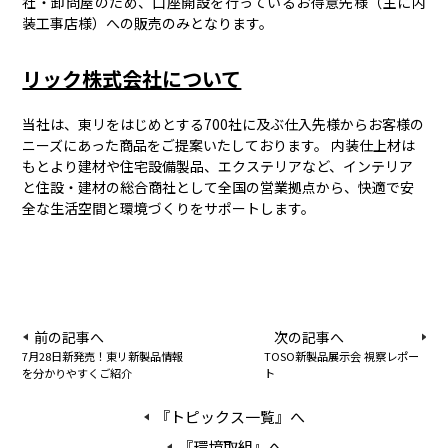
社・卸問屋のため、口座開設を行っているお得意先様（主に内
装工事店様）への販売のみとなります。
リック株式会社について
当社は、東リをはじめとする700社に及ぶ仕入先様からお客様の
ニーズにあった商品をご提案いたしております。 内装仕上材は
もとより建材や住宅設備製品、エクステリアなど、インテリア
と住設・建材の総合商社として全国の営業拠点から、快適で安
全な生活空間と環境づくりをサポートします。
前の記事へ
次の記事へ
7月28日新発売！東リ新製品情報
TOSO新製品展示会 視察レポー
を分かりやすくご紹介
ト
『トピックス一覧』へ
『環境取組』へ