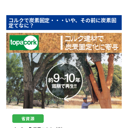
コルクで炭素固定・・・いや、その前に炭素固
定てなに？
省資源