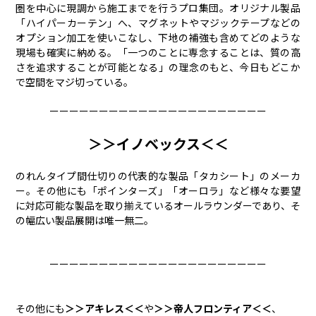
圏を中心に現調から施工までを行うプロ集団。オリジナル製品
「ハイパーカーテン」へ、マグネットやマジックテープなどの
オプション加工を使いこなし、下地の補強も含めてどのような
現場も確実に納める。「一つのことに専念することは、質の高
さを追求することが可能となる」の理念のもと、今日もどこか
で空間をマジ切っている。
ーーーーーーーーーーーーーーーーーーーーーー
＞＞イノベックス＜＜
のれんタイプ間仕切りの代表的な製品「タカシート」のメーカ
ー。その他にも「ポインターズ」「オーロラ」など様々な要望
に対応可能な製品を取り揃えているオールラウンダーであり、そ
の幅広い製品展開は唯一無二。
ーーーーーーーーーーーーーーーーーーーーーー
その他にも
＞＞アキレス＜＜
や
＞＞帝人フロンティア＜＜
、