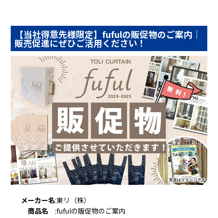
【当社得意先様限定】fufulの販促物のご案内｜
販売促進にぜひご活用ください！
メーカー名
:
東リ（株）
商品名
:
fufulの販促物のご案内