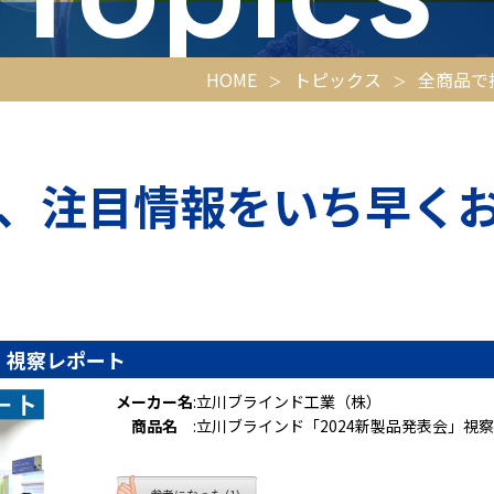
HOME
トピックス
全商品で
、注目情報をいち早く
」視察レポート
メーカー名
:
立川ブラインド工業（株）
商品名
:
立川ブラインド「2024新製品発表会」視
参考になった (1)