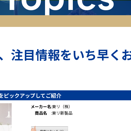
、注目情報をいち早く
報をピックアップしてご紹介
メーカー名
:
東リ（株）
商品名
:
東リ新製品
参考になった (6)