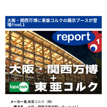
大阪・関西万博に東亜コルクの展示ブースが登
場!!vol.1
メーカー名
:
東亜コルク（株）
商品名
:
大阪・関西万博視察レポートvol.1