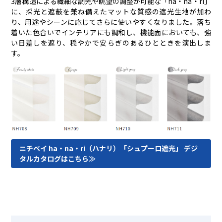
3層構造による繊細な調光や眺望の調整が可能な「ha・na・ri」
に、採光と遮蔽を兼ね備えたマットな質感の遮光生地が加わ
り、用途やシーンに応じてさらに使いやすくなりました。落ち
着いた色合いでインテリアにも調和し、機能面においても、強
い日差しを遮り、穏やかで安らぎのあるひとときを演出しま
す。
ニチベイ ha・na・ri（ハナリ）「シュプーロ遮光」 デジ
タルカタログはこちら≫