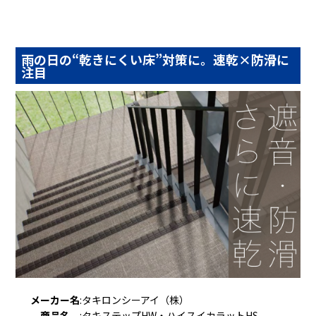
雨の日の“乾きにくい床”対策に。速乾×防滑に
注目
メーカー名
:
タキロンシーアイ（株）
商品名
:
タキステップHW・ハイスイカラットHS