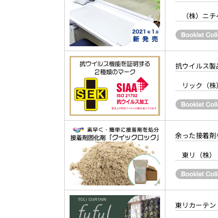
（株）ニチ
抗ウイルス製品
リック（株
余った接着剤
東リ（株）
東リカーテン「f