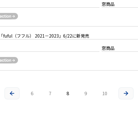
窓商品
uful（フフル） 2021－2023」6/22に新発売
窓商品
6
7
8
9
10