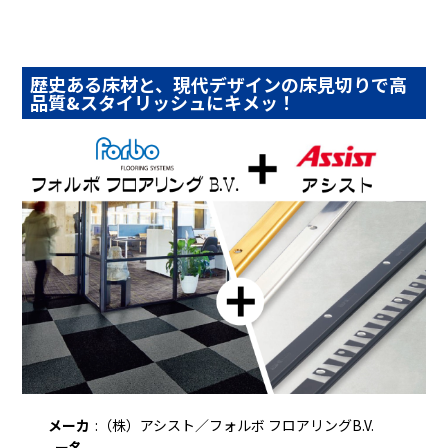
歴史ある床材と、現代デザインの床見切りで高
品質&スタイリッシュにキメッ！
メーカ
:
（株）アシスト／フォルボ フロアリングB.V.
ー名