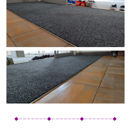
◆－－－－－－－◆－－－－－－－◆－－－－－－－◆