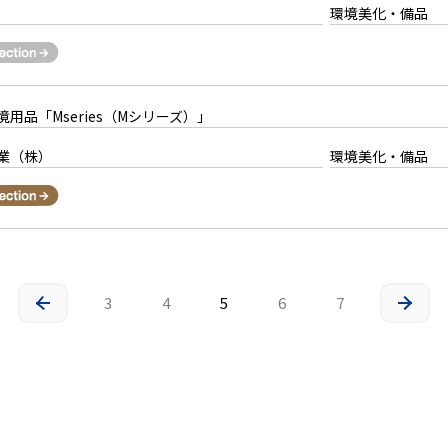
環境美化・備品
用品「Mseries（Mシリーズ）」
業（株）
環境美化・備品
3
4
5
6
7