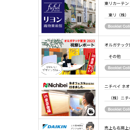
東リカーテン f
東リ（株）
オルガテック
その他
ニチベイ ネオ
（株）ニチ
売上も右肩上