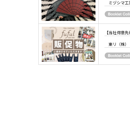
ミヅシマ工
【当社得意先
東リ（株）