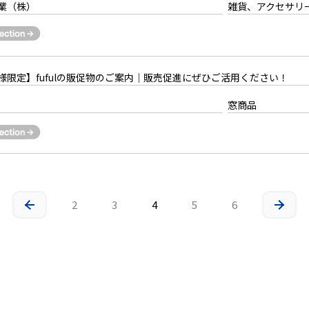
業（株）
雑貨、アクセサリ
様限定】fufulの販促物のご案内｜販売促進にぜひご活用ください！
窓商品
2
3
4
5
6