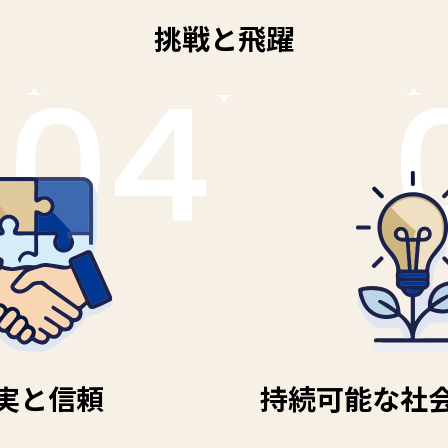
挑戦と飛躍
04
実と信頼
持続可能な社