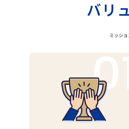
バリ
ミッショ
0