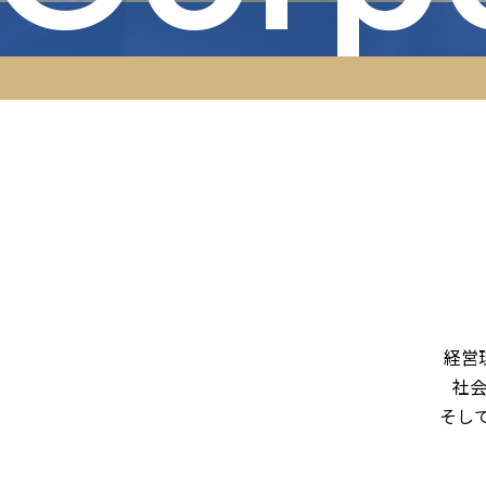
経営
社
そし