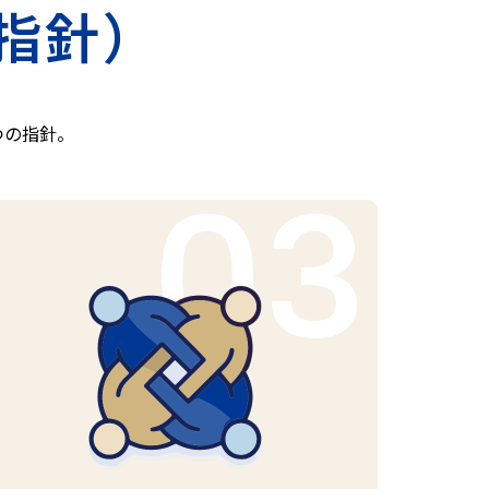
指針）
つの指針。
03