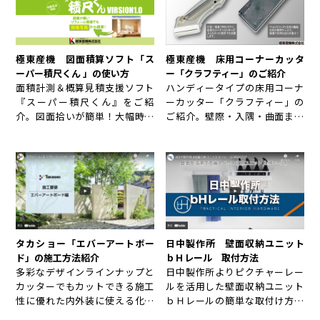
極東産機 図面積算ソフト「ス
極東産機 床用コーナーカッタ
ーパー積尺くん 」の使い方
ー「クラフティー」のご紹介
面積計測＆概算見積支援ソフト
ハンディータイプの床用コーナ
『スーパー積尺くん』をご紹
ーカッター「クラフティー」の
介。図面拾いが簡単！大幅時間
ご紹介。壁際・入隅・曲面まで
短縮！拾い漏れなし！【リック
これ一台でカットOK！
お得意先様限定特典】9月末日迄
にご購入頂いた方に、10月末日
までリモートサポートを1回無償
サービス。
タカショー「エバーアートボー
日中製作所 壁面収納ユニット
ド」の施工方法紹介
ｂＨレール 取付方法
多彩なデザインラインナップと
日中製作所よりピクチャーレー
カッターでもカットできる施工
ルを活用した壁面収納ユニット
性に優れた内外装に使える化粧
ｂＨレールの簡単な取付け方法
板の施工方法をご紹介。
をご紹介。